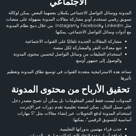
الاجتماعي
المدونة ووسائل التواصل الاجتماعي يكملان بعضهما البعض. يمكن لوكالة
تسويق رقمي تستخدم أودو مشاركة مقالات المدونة بسهولة على منصات
مثل LinkedIn وFacebook وInstagram. من خلال دمج نظام المدونة
مع أدوات وسائل التواصل الاجتماعي، يمكنها:
مشاركة المقالات الجديدة تلقائيًا على القنوات الاجتماعية.
تتبع معدلات النقر والمشاركة لكل منصة.
استخدام التعليقات من وسائل التواصل لتحسين محتوى المدونة
والوصول إلى جمهور أوسع.
تساعد هذه الاستراتيجية متعددة القنوات في توسيع نطاق المدونة وتعظيم
تأثيرها.
تحقيق الأرباح من محتوى المدونة
المدونات ليست فقط لنشر المعلومات؛ بل يمكن أن تصبح مصدر دخل.
على سبيل المثال، يمكن لمنصة تعليمية تقدم دورات عبر الإنترنت
استخدام المدونة لدفع التحويلات. عبر إنشاء مقالات مثل "5 مهارات
أساسية للتسويق الرقمي"، يمكنها:
جذب قراء مهتمين بدوراتها التعليمية.
إضافة أزرار دعوة لاتخاذ الإجراء للتسجيل في الدورات.