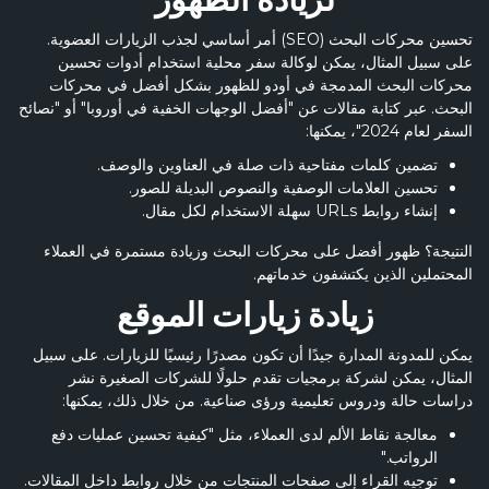
لزيادة الظهور
تحسين محركات البحث (SEO) أمر أساسي لجذب الزيارات العضوية.
على سبيل المثال، يمكن لوكالة سفر محلية استخدام أدوات تحسين
محركات البحث المدمجة في أودو للظهور بشكل أفضل في محركات
البحث. عبر كتابة مقالات عن "أفضل الوجهات الخفية في أوروبا" أو "نصائح
السفر لعام 2024"، يمكنها:
تضمين كلمات مفتاحية ذات صلة في العناوين والوصف.
تحسين العلامات الوصفية والنصوص البديلة للصور.
إنشاء روابط URLs سهلة الاستخدام لكل مقال.
النتيجة؟ ظهور أفضل على محركات البحث وزيادة مستمرة في العملاء
المحتملين الذين يكتشفون خدماتهم.
زيادة زيارات الموقع
يمكن للمدونة المدارة جيدًا أن تكون مصدرًا رئيسيًا للزيارات. على سبيل
المثال، يمكن لشركة برمجيات تقدم حلولًا للشركات الصغيرة نشر
دراسات حالة ودروس تعليمية ورؤى صناعية. من خلال ذلك، يمكنها:
معالجة نقاط الألم لدى العملاء، مثل "كيفية تحسين عمليات دفع
الرواتب."
توجيه القراء إلى صفحات المنتجات من خلال روابط داخل المقالات.